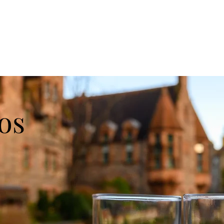
urs Privativos
Escócia Além do Óbvio
Servi
os