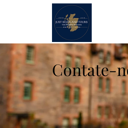
Início
To
Contate-n