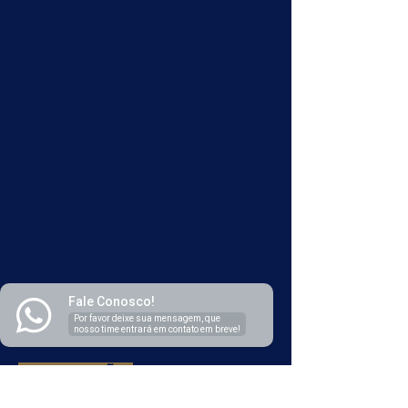
Fale Conosco!
Por favor deixe sua mensagem, que
nosso time entrará em contato em breve!
NAVEGAÇÃO:
Início