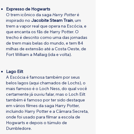
Expresso de Hogwarts
O trem icônico da saga
Harry Potter
é
inspirado no
Jacobite Steam Train
, um
trem a vapor real que opera na Escócia, e
que encanta os fãs de Harry Potter. O
trecho é descrito como uma das jornadas
de trem mais belas do mundo, e tem 84
milhas de extensão até a Costa Oeste, de
Fort William a Mallaig (ida e volta).
Lago Eilt
A Escócia é famosa também por seus
belos lagos (aqui chamados de Lochs), o
mais famoso é o Loch Ness, do qual você
certamente já ouviu falar, mas o Loch Eilt
também é famoso por ter sido destaque
em vários filmes da saga Harry Potter,
incluindo Harry Potter e a Câmara Secreta,
onde foi usado para filmar a escola de
Hogwarts e depois o túmulo de
Dumbledore.